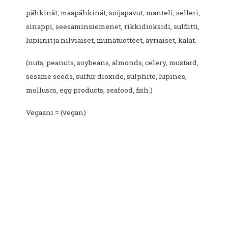
pähkinät, maapähkinät, soijapavut, manteli, selleri,
sinappi, seesaminsiemenet, rikkidioksidi, sulfiitti,
lupiinit ja nilviäiset, munatuotteet, äyriäiset, kalat.
(nuts, peanuts, soybeans, almonds, celery, mustard,
sesame seeds, sulfur dioxide, sulphite, lupines,
molluscs, egg products, seafood, fish.)
Vegaani = (vegan)