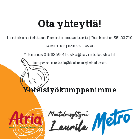
Ota yhteyttä!
Lentokonetehtaan Ravinto-osuuskunta | Ruskontie 55, 33710
TAMPERE | 040 865 8996
Y-tunnus 0155369-4 | osku@ravintolaosku.fi |
tampere.ruokala@kalmarglobal.com
Yhteistyökumppanimme