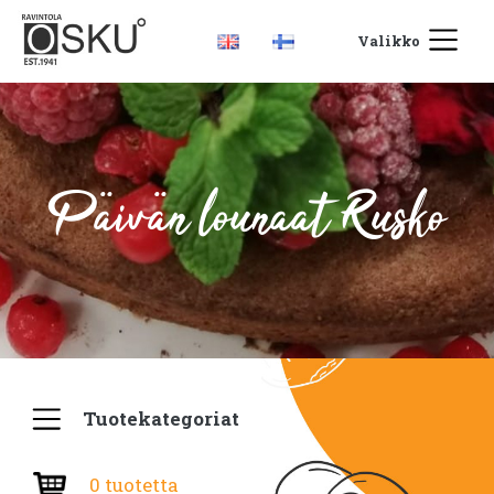
Valikko
Päivän lounaat Rusko
Tuotekategoriat
0 tuotetta