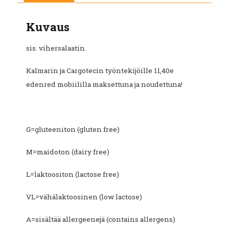
Kuvaus
sis. vihersalaatin.
Kalmarin ja Cargotecin työntekijöille 11,40e
edenred mobiililla maksettuna ja noudettuna!
G=gluteeniton (gluten free)
M=maidoton (dairy free)
L=laktoositon (lactose free)
VL=vähälaktoosinen (low lactose)
A=sisältää allergeenejä (contains allergens)