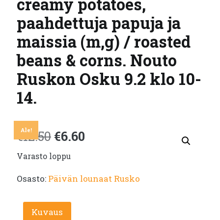
creamy potatoes,
paahdettuja papuja ja
maissia (m,g) / roasted
beans & corns. Nouto
Ruskon Osku 9.2 klo 10-
14.
Ale!
Alkuperäinen
Nykyinen
€
12.50
€
6.60
Varasto loppu
hinta
hinta
Osasto:
Päivän lounaat Rusko
oli:
on:
€12.50.
€6.60.
Kuvaus