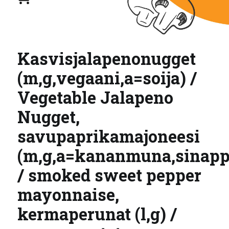
Kasvisjalapenonugget
(m,g,vegaani,a=soija) /
Vegetable Jalapeno
Nugget,
savupaprikamajoneesi
(m,g,a=kananmuna,sinapp
/ smoked sweet pepper
mayonnaise,
kermaperunat (l,g) /