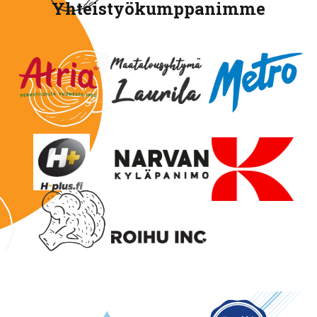
Yhteistyökumppanimme