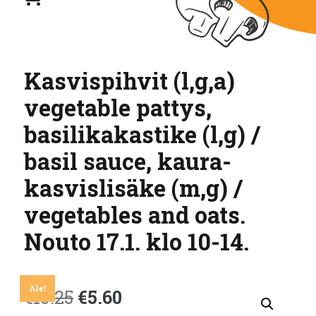
Kasvispihvit (l,g,a)
vegetable pattys,
basilikakastike (l,g) /
basil sauce, kaura-
kasvislisäke (m,g) /
vegetables and oats.
Nouto 17.1. klo 10-14.
Ale!
Alkuperäinen
Nykyinen
€
10.25
€
5.60