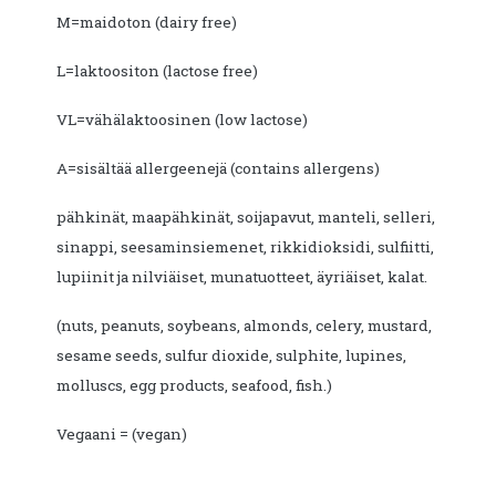
M=maidoton (dairy free)
L=laktoositon (lactose free)
VL=vähälaktoosinen (low lactose)
A=sisältää allergeenejä (contains allergens)
pähkinät, maapähkinät, soijapavut, manteli, selleri,
sinappi, seesaminsiemenet, rikkidioksidi, sulfiitti,
lupiinit ja nilviäiset, munatuotteet, äyriäiset, kalat.
(nuts, peanuts, soybeans, almonds, celery, mustard,
sesame seeds, sulfur dioxide, sulphite, lupines,
molluscs, egg products, seafood, fish.)
Vegaani = (vegan)