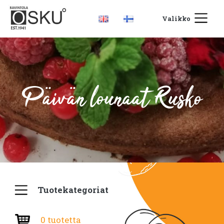
Valikko
Päivän lounaat Rusko
Tuotekategoriat
0 tuotetta