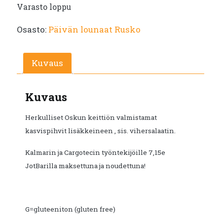
Varasto loppu
hinta
hinta
Osasto:
Päivän lounaat Rusko
oli:
on:
€10.25.
€5.60.
Kuvaus
Kuvaus
Herkulliset Oskun keittiön valmistamat
kasvispihvit lisäkkeineen , sis. vihersalaatin.
Kalmarin ja Cargotecin työntekijöille 7,15e
JotBarilla maksettuna ja noudettuna!
G=gluteeniton (gluten free)