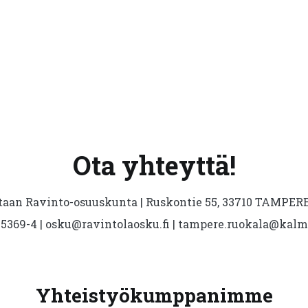
Ota yhteyttä!
aan Ravinto-osuuskunta | Ruskontie 55, 33710 TAMPERE 
5369-4 | osku@ravintolaosku.fi | tampere.ruokala@kal
Yhteistyökumppanimme