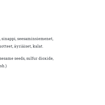
i, sinappi, seesaminsiemenet,
uotteet, äyriäiset, kalat.
sesame seeds, sulfur dioxide,
sh.)