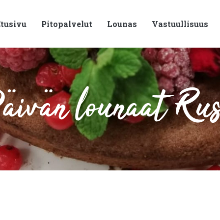
tusivu
Pitopalvelut
Lounas
Vastuullisuus
ivän lounaat Ru