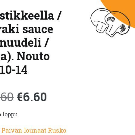
tikkeella /
yaki sauce
nuudeli /
,a). Nouto
10-14
Alkuperäinen
Nykyinen
.60
€
6.60
o loppu
hinta
hinta
:
Päivän lounaat Rusko