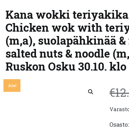
Kana wokki teriyakikas
Chicken wok with teri
(m,a), suolapähkinää & 
salted nuts & noodle (m
Ruskon Osku 30.10. klo 
Ale!
€
12
Varast
Osasto