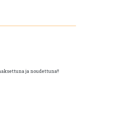
oli:
on:
€12.60.
€6.60.
maksettuna ja noudettuna!!