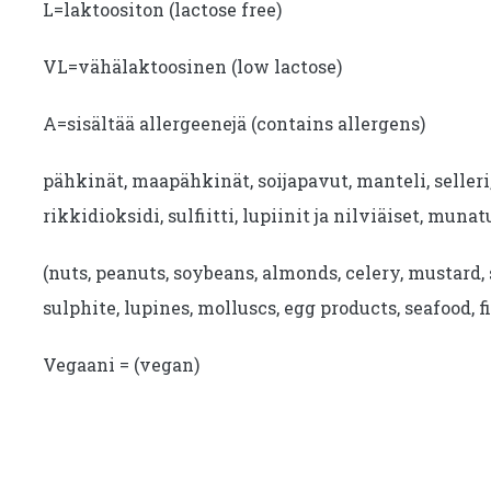
L=laktoositon (lactose free)
VL=vähälaktoosinen (low lactose)
A=sisältää allergeenejä (contains allergens)
pähkinät, maapähkinät, soijapavut, manteli, seller
rikkidioksidi, sulfiitti, lupiinit ja nilviäiset, munat
(nuts, peanuts, soybeans, almonds, celery, mustard, 
sulphite, lupines, molluscs, egg products, seafood, fi
Vegaani = (vegan)