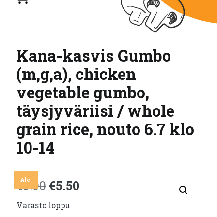
Kana-kasvis Gumbo
(m,g,a), chicken
vegetable gumbo,
täysjyväriisi / whole
grain rice, nouto 6.7 klo
10-14
Ale!
Alkuperäinen
Nykyinen
€
9.90
€
5.50
Varasto loppu
hinta
hinta