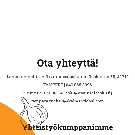
Ota yhteyttä!
Lentokonetehtaan Ravinto-osuuskunta | Ruskontie 55, 33710
TAMPERE | 040 865 8996
Y-tunnus 0155369-4 | osku@ravintolaosku.fi |
tampere.ruokala@kalmarglobal.com
Yhteistyökumppanimme