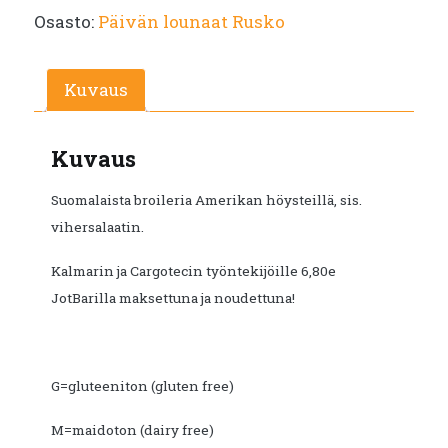
Osasto:
Päivän lounaat Rusko
oli:
on:
€9.90.
€5.50.
Kuvaus
Kuvaus
Suomalaista broileria Amerikan höysteillä, sis.
vihersalaatin.
Kalmarin ja Cargotecin työntekijöille 6,80e
JotBarilla maksettuna ja noudettuna!
G=gluteeniton (gluten free)
M=maidoton (dairy free)