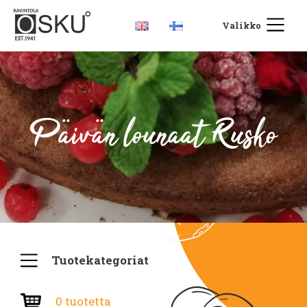
Valikko
Päivän lounaat Rusko
Tuotekategoriat
0 tuotetta