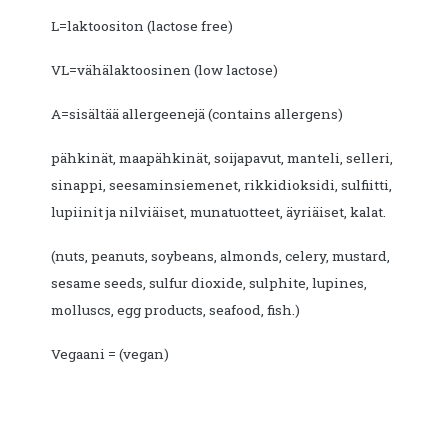
L=laktoositon (lactose free)
VL=vähälaktoosinen (low lactose)
A=sisältää allergeenejä (contains allergens)
pähkinät, maapähkinät, soijapavut, manteli, selleri,
sinappi, seesaminsiemenet, rikkidioksidi, sulfiitti,
lupiinit ja nilviäiset, munatuotteet, äyriäiset, kalat.
(nuts, peanuts, soybeans, almonds, celery, mustard,
sesame seeds, sulfur dioxide, sulphite, lupines,
molluscs, egg products, seafood, fish.)
Vegaani = (vegan)