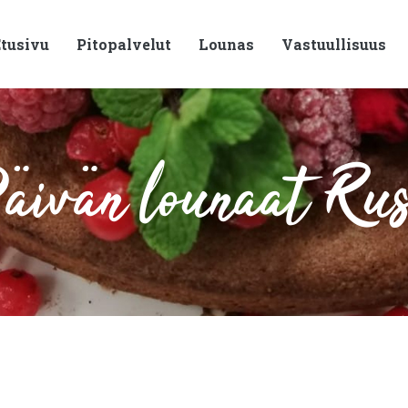
tusivu
Pitopalvelut
Lounas
Vastuullisuus
ivän lounaat Ru