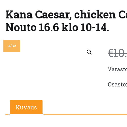
Kana Caesar, chicken Cae
Nouto 16.6 klo 10-14.
Ale!
€
10
Varast
Osasto
Kuvaus