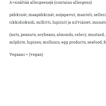
A=sisältää allergeenejä (contains allergens)
pähkinät, maapähkinät, soijapavut, manteli, seller
rikkidioksidi, sulfiitti, lupiinit ja nilviäiset, munat
(nuts, peanuts, soybeans, almonds, celery, mustard, 
sulphite, lupines, molluscs, egg products, seafood, fi
Vegaani = (vegan)