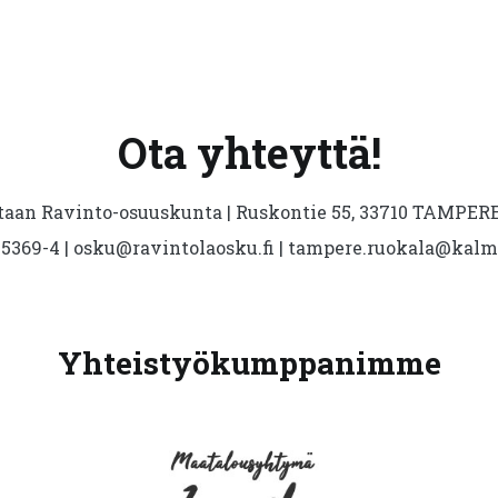
Ota yhteyttä!
aan Ravinto-osuuskunta | Ruskontie 55, 33710 TAMPERE 
5369-4 | osku@ravintolaosku.fi | tampere.ruokala@kal
Yhteistyökumppanimme