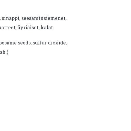
i, sinappi, seesaminsiemenet,
uotteet, äyriäiset, kalat.
sesame seeds, sulfur dioxide,
sh.)