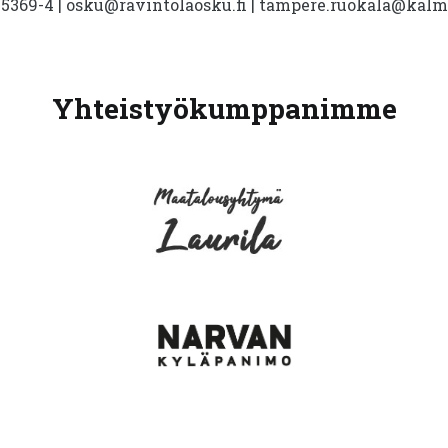
5369-4 | osku@ravintolaosku.fi | tampere.ruokala@kal
Yhteistyökumppanimme