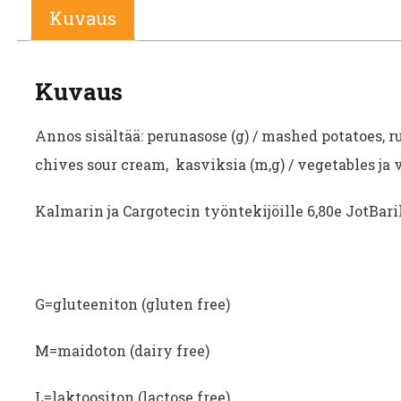
Kuvaus
Kuvaus
Annos sisältää: perunasose (g) / mashed potatoes, ru
chives sour cream, kasviksia (m,g) / vegetables ja v
Kalmarin ja Cargotecin työntekijöille 6,80e JotBar
G=gluteeniton (gluten free)
M=maidoton (dairy free)
L=laktoositon (lactose free)