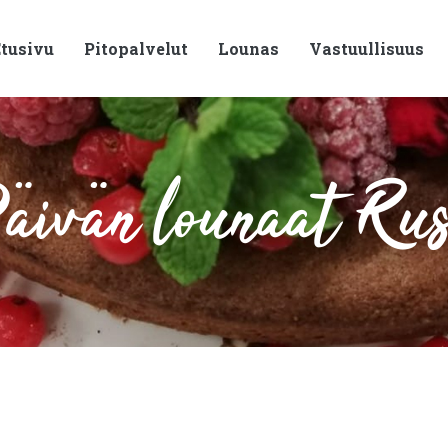
tusivu
Pitopalvelut
Lounas
Vastuullisuus
ivän lounaat Ru