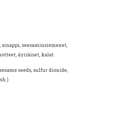
i, sinappi, seesaminsiemenet,
uotteet, äyriäiset, kalat.
sesame seeds, sulfur dioxide,
sh.)