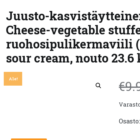
Juusto-kasvistäytteinen
Cheese-vegetable stuffe
ruohosipulikermaviili (l
sour cream, nouto 23.6 
Ale!
€
9.
Varast
Osasto