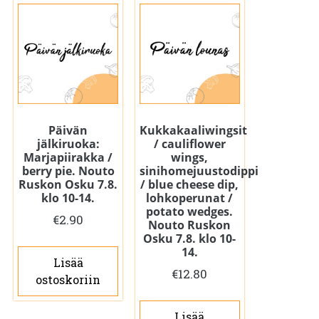
Päivän
Kukkakaaliwingsit
jälkiruoka:
/ cauliflower
Marjapiirakka /
wings,
berry pie. Nouto
sinihomejuustodippi
Ruskon Osku 7.8.
/ blue cheese dip,
klo 10-14.
lohkoperunat /
potato wedges.
€
2.90
Nouto Ruskon
Osku 7.8. klo 10-
14.
Lisää
€
12.80
ostoskoriin
Lisää