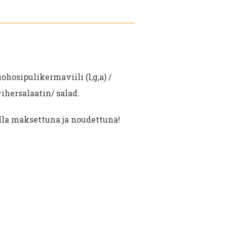
€9.90.
€4.90.
ohosipulikermaviili (l,g,a) /
ihersalaatin/ salad.
illa maksettuna ja noudettuna!