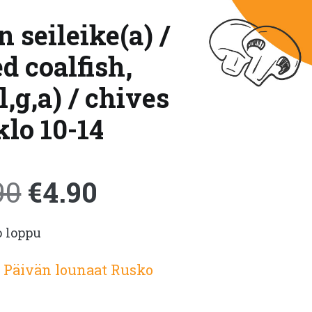
 seileike(a) /
d coalfish,
,g,a) / chives
klo 10-14
Alkuperäinen
Nykyinen
90
€
4.90
o loppu
hinta
hinta
:
Päivän lounaat Rusko
oli:
on: