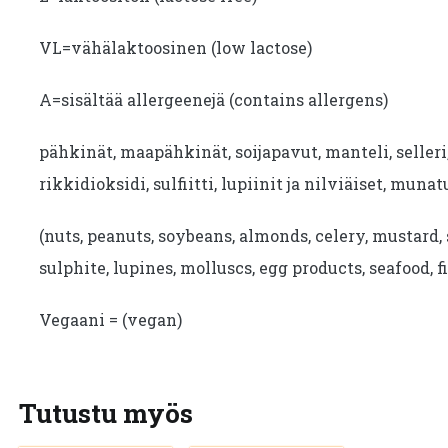
VL=vähälaktoosinen (low lactose)
A=sisältää allergeenejä (contains allergens)
pähkinät, maapähkinät, soijapavut, manteli, seller
rikkidioksidi, sulfiitti, lupiinit ja nilviäiset, munat
(nuts, peanuts, soybeans, almonds, celery, mustard, 
sulphite, lupines, molluscs, egg products, seafood, fi
Vegaani = (vegan)
Tutustu myös