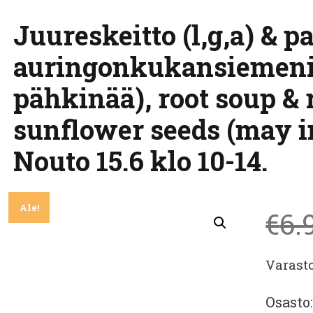
Juureskeitto (l,g,a) & p
auringonkukansiemeniä 
pähkinää), root soup & 
sunflower seeds (may i
Nouto 15.6 klo 10-14.
Ale!
€
6.
Varast
Osasto