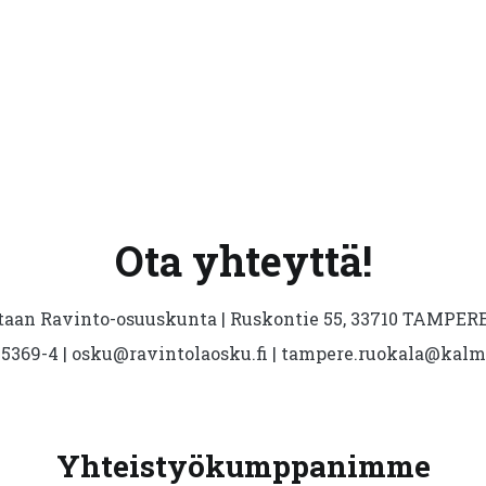
Ota yhteyttä!
aan Ravinto-osuuskunta | Ruskontie 55, 33710 TAMPERE 
5369-4 | osku@ravintolaosku.fi | tampere.ruokala@kal
Yhteistyökumppanimme