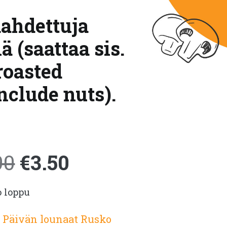
aahdettuja
(saattaa sis.
roasted
nclude nuts).
Alkuperäinen
Nykyinen
90
€
3.50
o loppu
hinta
hinta
:
Päivän lounaat Rusko