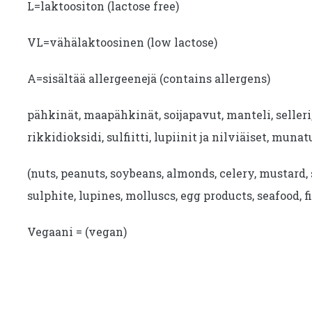
L=laktoositon (lactose free)
VL=vähälaktoosinen (low lactose)
A=sisältää allergeenejä (contains allergens)
pähkinät, maapähkinät, soijapavut, manteli, seller
rikkidioksidi, sulfiitti, lupiinit ja nilviäiset, munat
(nuts, peanuts, soybeans, almonds, celery, mustard, 
sulphite, lupines, molluscs, egg products, seafood, fi
Vegaani = (vegan)