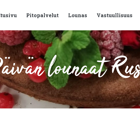
tusivu
Pitopalvelut
Lounas
Vastuullisuus
ivän lounaat Ru