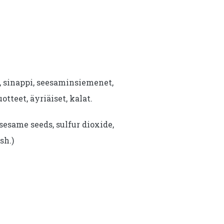
i, sinappi, seesaminsiemenet,
uotteet, äyriäiset, kalat.
sesame seeds, sulfur dioxide,
sh.)