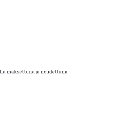
oli:
on:
€6.90.
€3.50.
illa maksettuna ja noudettuna!