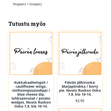
Vegaani = (vegan)
Tutustu myös
Kukkakaaliwingsit /
Päivän jälkiruoka:
cauliflower wings,
Marjapiirakka / berry
sinihomejuustodippi /
pie. Nouto Ruskon Osku
blue cheese dip,
7.8. klo 10-14.
lohkoperunat / potato
€
2.90
wedges. Nouto Ruskon
Osku 7.8. klo 10-14.