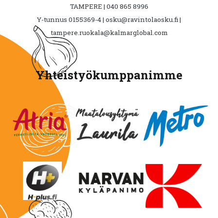
TAMPERE | 040 865 8996
Y-tunnus 0155369-4 | osku@ravintolaosku.fi |
tampere.ruokala@kalmarglobal.com
Yhteistyökumppanimme