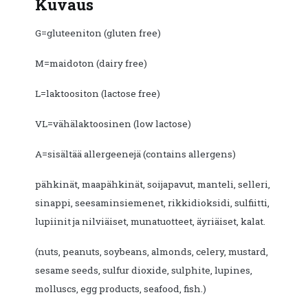
Kuvaus
G=gluteeniton (gluten free)
M=maidoton (dairy free)
L=laktoositon (lactose free)
VL=vähälaktoosinen (low lactose)
A=sisältää allergeenejä (contains allergens)
pähkinät, maapähkinät, soijapavut, manteli, selleri,
sinappi, seesaminsiemenet, rikkidioksidi, sulfiitti,
lupiinit ja nilviäiset, munatuotteet, äyriäiset, kalat.
(nuts, peanuts, soybeans, almonds, celery, mustard,
sesame seeds, sulfur dioxide, sulphite, lupines,
molluscs, egg products, seafood, fish.)