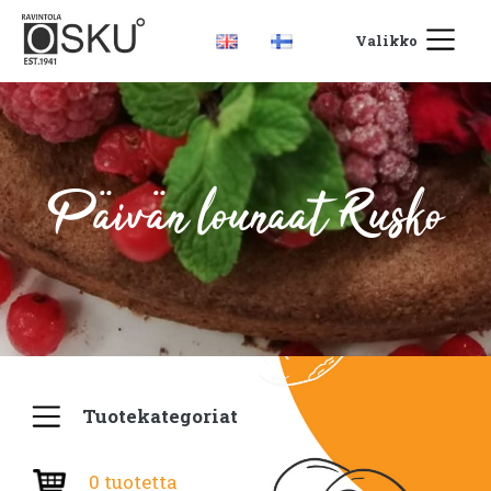
Valikko
Päivän lounaat Rusko
Tuotekategoriat
0 tuotetta