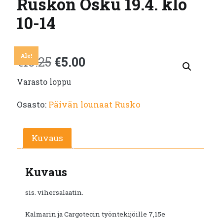
Ruskon Osku 19.4. klo
10-14
Ale!
Alkuperäinen
Nykyinen
€
10.25
€
5.00
Varasto loppu
hinta
hinta
Osasto:
Päivän lounaat Rusko
oli:
on:
€10.25.
€5.00.
Kuvaus
Kuvaus
sis. vihersalaatin.
Kalmarin ja Cargotecin työntekijöille 7,15e