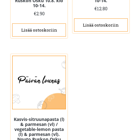
Ruskon Osku 10.8. klo
10-14.
10-14.
€
12.80
€
2.90
Lisää ostoskoriin
Lisää ostoskoriin
Kasvis-sitruunapasta (l)
& parmesan (vl) /
vegetable-lemon pasta
(l) & parmesan (vl).
Nouto Ruskon Osku