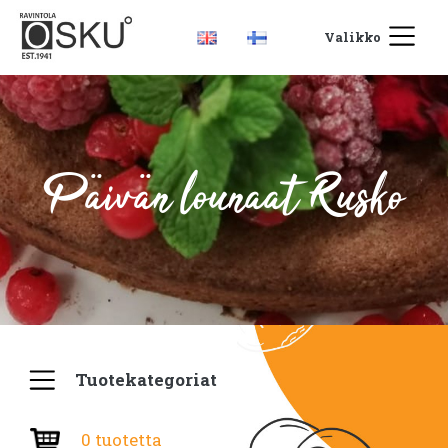
Valikko
Päivän lounaat Rusko
Tuotekategoriat
0 tuotetta