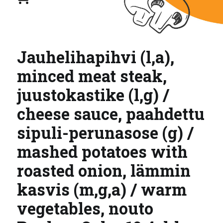
Jauhelihapihvi (l,a),
minced meat steak,
juustokastike (l,g) /
cheese sauce, paahdettu
sipuli-perunasose (g) /
mashed potatoes with
roasted onion, lämmin
kasvis (m,g,a) / warm
vegetables, nouto