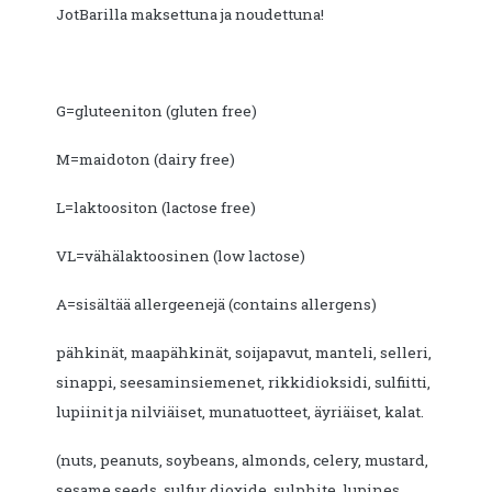
JotBarilla maksettuna ja noudettuna!
G=gluteeniton (gluten free)
M=maidoton (dairy free)
L=laktoositon (lactose free)
VL=vähälaktoosinen (low lactose)
A=sisältää allergeenejä (contains allergens)
pähkinät, maapähkinät, soijapavut, manteli, selleri,
sinappi, seesaminsiemenet, rikkidioksidi, sulfiitti,
lupiinit ja nilviäiset, munatuotteet, äyriäiset, kalat.
(nuts, peanuts, soybeans, almonds, celery, mustard,
sesame seeds, sulfur dioxide, sulphite, lupines,