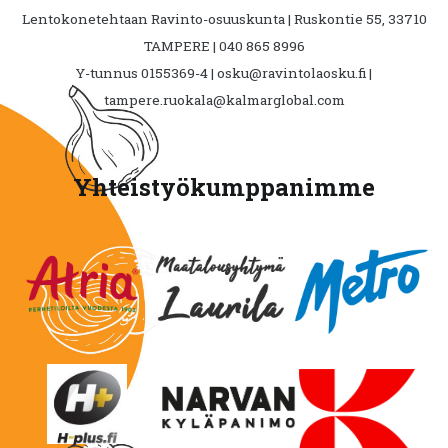
Lentokonetehtaan Ravinto-osuuskunta | Ruskontie 55, 33710
TAMPERE | 040 865 8996
Y-tunnus 0155369-4 | osku@ravintolaosku.fi |
tampere.ruokala@kalmarglobal.com
Yhteistyökumppanimme