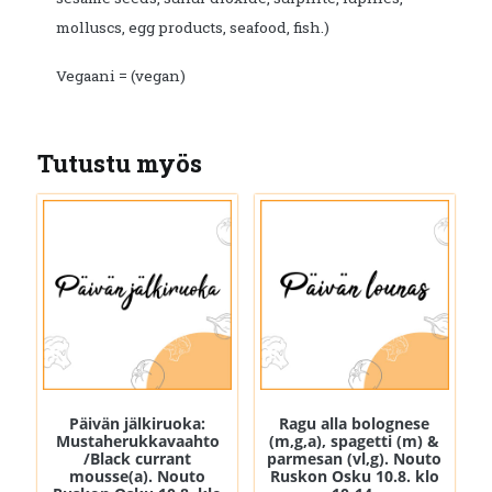
molluscs, egg products, seafood, fish.)
Vegaani = (vegan)
Tutustu myös
Päivän jälkiruoka:
Ragu alla bolognese
Mustaherukkavaahto
(m,g,a), spagetti (m) &
/Black currant
parmesan (vl,g). Nouto
mousse(a). Nouto
Ruskon Osku 10.8. klo