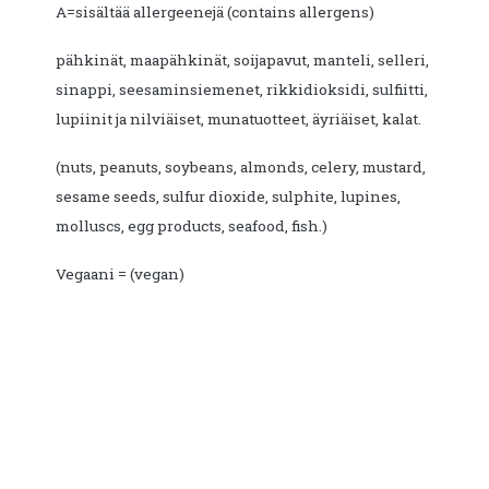
A=sisältää allergeenejä (contains allergens)
pähkinät, maapähkinät, soijapavut, manteli, selleri,
sinappi, seesaminsiemenet, rikkidioksidi, sulfiitti,
lupiinit ja nilviäiset, munatuotteet, äyriäiset, kalat.
(nuts, peanuts, soybeans, almonds, celery, mustard,
sesame seeds, sulfur dioxide, sulphite, lupines,
molluscs, egg products, seafood, fish.)
Vegaani = (vegan)