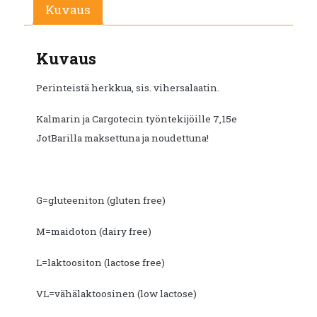
Kuvaus
Kuvaus
Perinteistä herkkua, sis. vihersalaatin.
Kalmarin ja Cargotecin työntekijöille 7,15e
JotBarilla maksettuna ja noudettuna!
G=gluteeniton (gluten free)
M=maidoton (dairy free)
L=laktoositon (lactose free)
VL=vähälaktoosinen (low lactose)