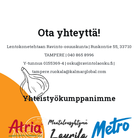
Ota yhteyttä!
Lentokonetehtaan Ravinto-osuuskunta | Ruskontie 55, 33710
TAMPERE | 040 865 8996
Y-tunnus 0155369-4 | osku@ravintolaosku.fi |
tampere.ruokala@kalmarglobal.com
Yhteistyökumppanimme