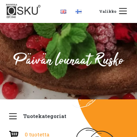
Valikko
Päivän lounaat Rusko
Tuotekategoriat
0 tuotetta