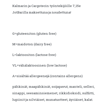
Kalmarin ja Cargotecin työntekijöille 7,15e
JotBarilla maksettuna ja noudettuna!
G=gluteeniton (gluten free)
M=maidoton (dairy free)
L=laktoositon (lactose free)
VL=vähälaktoosinen (low lactose)
A=sisältää allergeenejä (contains allergens)
pähkinät, maapähkinät, soijapavut, manteli, selleri,
sinappi, seesaminsiemenet, rikkidioksidi, sulfiitti,
lupiinit ja nilviäiset, munatuotteet, äyriäiset, kalat.