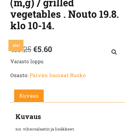
(m,g) / grilled
vegetables . Nouto 19.8.
klo 10-14.
Ale!
Alkuperäinen
Nykyinen
€
10.25
€
5.60
Varasto loppu
hinta
hinta
Osasto:
Päivän lounaat Rusko
oli:
on:
€10.25.
€5.60.
Kuvaus
Kuvaus
sis. vihersalaatin ja lisäkkeet.