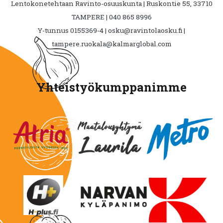
Lentokonetehtaan Ravinto-osuuskunta | Ruskontie 55, 33710
TAMPERE | 040 865 8996
Y-tunnus 0155369-4 | osku@ravintolaosku.fi |
tampere.ruokala@kalmarglobal.com
Yhteistyökumppanimme