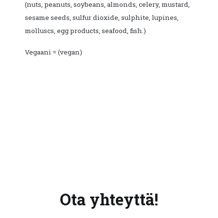
(nuts, peanuts, soybeans, almonds, celery, mustard,
sesame seeds, sulfur dioxide, sulphite, lupines,
molluscs, egg products, seafood, fish.)
Vegaani = (vegan)
Ota yhteyttä!