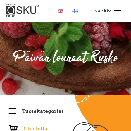
Valikko
Päivän lounaat Rusko
Tuotekategoriat
0 tuotetta