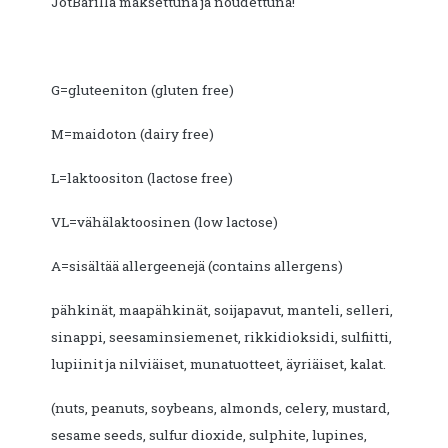
JotBarilla maksettuna ja noudettuna!
G=gluteeniton (gluten free)
M=maidoton (dairy free)
L=laktoositon (lactose free)
VL=vähälaktoosinen (low lactose)
A=sisältää allergeenejä (contains allergens)
pähkinät, maapähkinät, soijapavut, manteli, selleri,
sinappi, seesaminsiemenet, rikkidioksidi, sulfiitti,
lupiinit ja nilviäiset, munatuotteet, äyriäiset, kalat.
(nuts, peanuts, soybeans, almonds, celery, mustard,
sesame seeds, sulfur dioxide, sulphite, lupines,