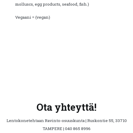
molluscs, egg products, seafood, fish.)
Vegaani = (vegan)
Ota yhteyttä!
Lentokonetehtaan Ravinto-osuuskunta | Ruskontie 55, 33710
TAMPERE | 040 865 8996