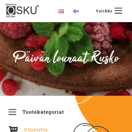
Valikko
Päivän lounaat Rusko
Tuotekategoriat
0 tuotetta