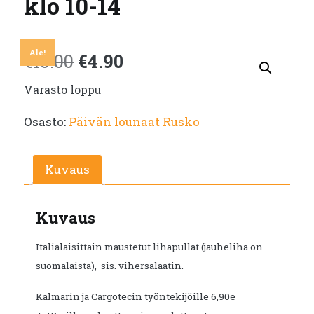
klo 10-14
Ale!
Alkuperäinen
Nykyinen
€
10.00
€
4.90
Varasto loppu
hinta
hinta
Osasto:
Päivän lounaat Rusko
oli:
on:
€10.00.
€4.90.
Kuvaus
Kuvaus
Italialaisittain maustetut lihapullat (jauheliha on
suomalaista), sis. vihersalaatin.
Kalmarin ja Cargotecin työntekijöille 6,90e