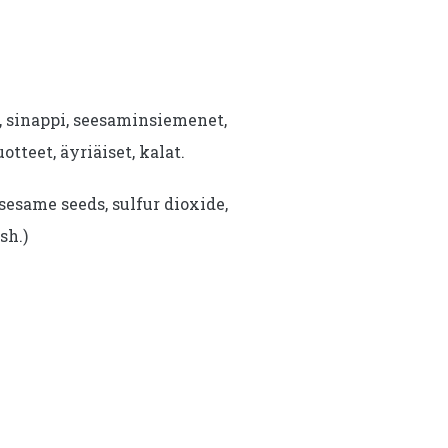
i, sinappi, seesaminsiemenet,
uotteet, äyriäiset, kalat.
sesame seeds, sulfur dioxide,
sh.)