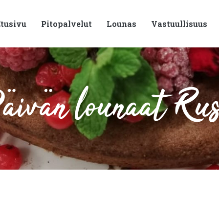
tusivu
Pitopalvelut
Lounas
Vastuullisuus
ivän lounaat Ru