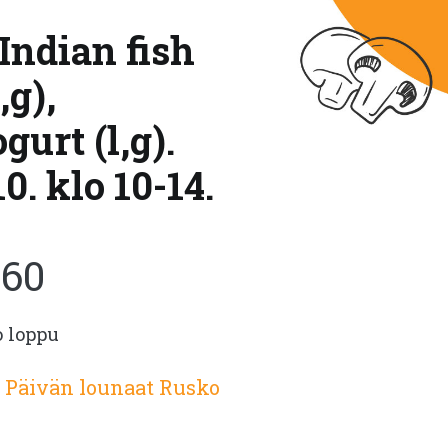
Indian fish
,g),
gurt (l,g).
. klo 10-14.
.60
o loppu
:
Päivän lounaat Rusko