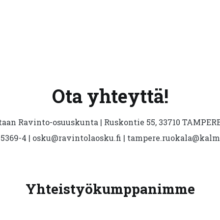
Ota yhteyttä!
aan Ravinto-osuuskunta | Ruskontie 55, 33710 TAMPERE 
5369-4 | osku@ravintolaosku.fi | tampere.ruokala@kal
Yhteistyökumppanimme