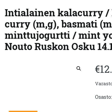
Intialainen kalacurry / 
curry (m,g), basmati (m
minttujogurtti / mint yo
Nouto Ruskon Osku 14.10
€
12
Varast
Osasto