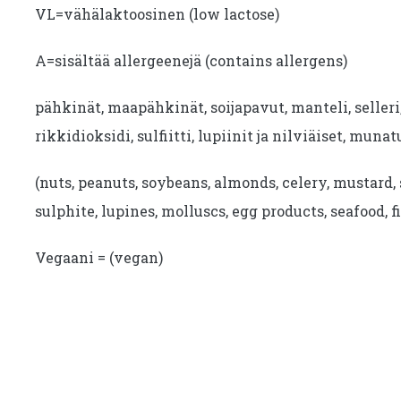
VL=vähälaktoosinen (low lactose)
A=sisältää allergeenejä (contains allergens)
pähkinät, maapähkinät, soijapavut, manteli, seller
rikkidioksidi, sulfiitti, lupiinit ja nilviäiset, munat
(nuts, peanuts, soybeans, almonds, celery, mustard, 
sulphite, lupines, molluscs, egg products, seafood, fi
Vegaani = (vegan)