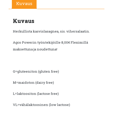
Kuvaus
Kuvaus
Herkullista kasvislasagnea, sis. vihersalaatin.
Agco Powerin työntekijöille 8,00€ Fleximillä
maksettuna ja noudettuna!
G=gluteeniton (gluten free)
M=maidoton (dairy free)
L=laktoositon (lactose free)
VL=vähälaktoosinen (low lactose)