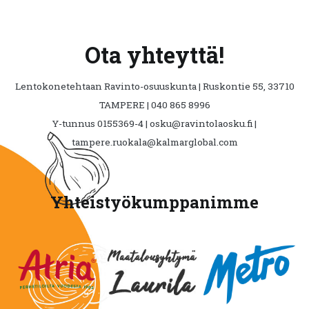
Ota yhteyttä!
Lentokonetehtaan Ravinto-osuuskunta | Ruskontie 55, 33710
TAMPERE | 040 865 8996
Y-tunnus 0155369-4 | osku@ravintolaosku.fi |
tampere.ruokala@kalmarglobal.com
Yhteistyökumppanimme