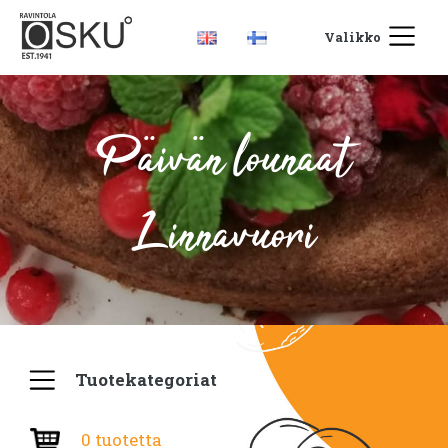
Valikko
Päivän lounaat
Linnavuori
Tuotekategoriat
0 tuotetta