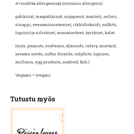
A=sisältää allergeenejä (contains allergens)
pähkinät, maapähkinät, soijapavut, manteli, selleri,
sinappi, seesaminsiemenet, rikkidioksidi, sulfiitti,
lupiinit ja nilviäiset, munatuotteet, äyriäiset, kalat.
(nuts, peanuts, soybeans, almonds, celery, mustard,
sesame seeds, sulfur dioxide, sulphite, lupines,
molluscs, egg products, seafood, fish.)
Vegaani = (vegan)
Tutustu myös