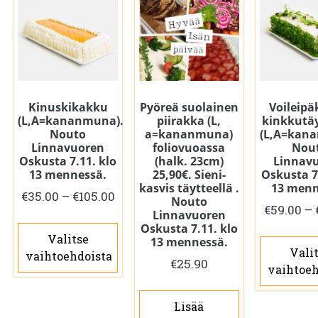
Kinuskikakku
Pyöreä suolainen
Voileip
(L,A=kananmuna).
piirakka (L,
kinkkutäy
Nouto
a=kananmuna)
(L,A=kan
Linnavuoren
foliovuoassa
Nou
Oskusta 7.11. klo
(halk. 23cm)
Linnav
13 mennessä.
25,90€. Sieni-
Oskusta 7
kasvis täytteellä .
13 menn
Hintaluokka:
€
35.00
–
€
105.00
Nouto
€
59.00
–
€35.00
Linnavuoren
Tällä
Oskusta 7.11. klo
-
Valitse
tuotteella
13 mennessä.
€105.00
Vali
vaihtoehdoista
on
€
25.90
vaihtoeh
useampi
muunnelma.
Lisää