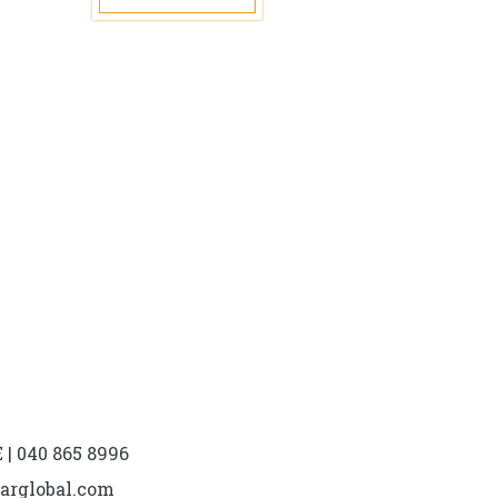
muunnelma.
Voit
tehdä
valinnat
tuotteen
sivulla.
| 040 865 8996
marglobal.com