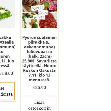
äkakku
Pyöreä suolainen
tteellä
piirakka (L,
anmuna)
a=kananmuna)
to
foliovuoassa
uoren
(halk. 23cm)
.11. klo
25,90€. Savuriista
essä.
täytteellä. Nouto
Ruskon Oskusta
Hintaluokka:
€
118.00
7.11. klo 13
€59.00
mennessä.
Tällä
-
€
25.90
tse
tuotteella
€118.00
doista
on
Lisää
useampi
ostoskoriin