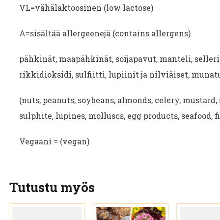
VL=vähälaktoosinen (low lactose)
A=sisältää allergeenejä (contains allergens)
pähkinät, maapähkinät, soijapavut, manteli, seller
rikkidioksidi, sulfiitti, lupiinit ja nilviäiset, munat
(nuts, peanuts, soybeans, almonds, celery, mustard, 
sulphite, lupines, molluscs, egg products, seafood, fi
Vegaani = (vegan)
Tutustu myös