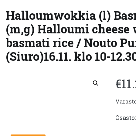
Halloumwokkia (l) Basm
(m,g) Halloumi cheese
basmati rice / Nouto P
(Siuro)16.11. klo 10-12.3
€
11
Varast
Osasto