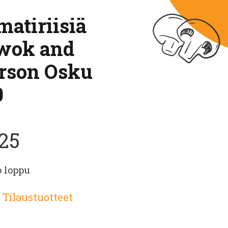
atiriisiä
 wok and
urson Osku
0
.25
o loppu
:
Tilaustuotteet