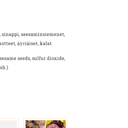
i, sinappi, seesaminsiemenet,
uotteet, äyriäiset, kalat.
sesame seeds, sulfur dioxide,
sh.)