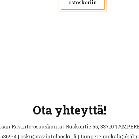
ostoskoriin
Voit
tehdä
valinnat
tuotteen
sivulla.
Ota yhteyttä!
aan Ravinto-osuuskunta | Ruskontie 55, 33710 TAMPERE 
5369-4 | osku@ravintolaosku.fi | tampere.ruokala@kal