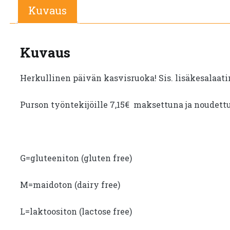
Kuvaus
Kuvaus
Herkullinen päivän kasvisruoka! Sis. lisäkesalaati
Purson työntekijöille 7,15€ maksettuna ja noudett
G=gluteeniton (gluten free)
M=maidoton (dairy free)
L=laktoositon (lactose free)