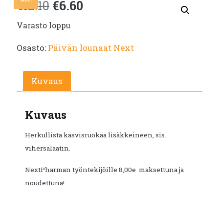
Alkuperäinen
Nykyinen
€
12.10
€
6.60
Varasto loppu
hinta
hinta
Osasto:
Päivän lounaat Next
oli:
on:
€12.10.
€6.60.
Kuvaus
Kuvaus
Herkullista kasvisruokaa lisäkkeineen, sis.
vihersalaatin.
NextPharman työntekijöille 8,00e maksettuna ja
noudettuna!