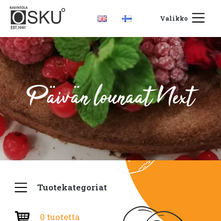
Valikko
Päivän lounaat Next
Tuotekategoriat
0 tuotetta