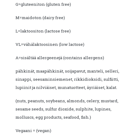
G=gluteeniton (gluten free)
M=maidoton (dairy free)
L=laktoositon (lactose free)
VL=vähälaktoosinen (low lactose)
A=sisältää allergeenejä (contains allergens)
pähkinät, maapähkinät, soijapavut, manteli, selleri,
sinappi, seesaminsiemenet, rikkidioksidi, sulfiitti,
lupiinit ja nilviäiset, munatuotteet, äyriäiset, kalat.
(nuts, peanuts, soybeans, almonds, celery, mustard,
sesame seeds, sulfur dioxide, sulphite, lupines,
molluscs, egg products, seafood, fish.)
Vegaani = (vegan)