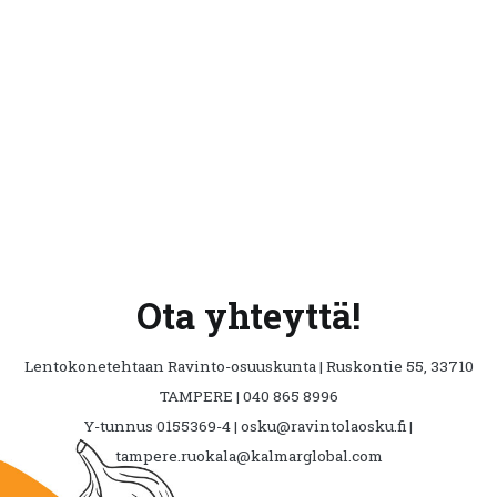
Ota yhteyttä!
Lentokonetehtaan Ravinto-osuuskunta | Ruskontie 55, 33710
TAMPERE | 040 865 8996
Y-tunnus 0155369-4 | osku@ravintolaosku.fi |
tampere.ruokala@kalmarglobal.com