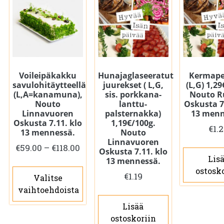
Voileipäkakku
Hunajaglaseeratut
Kermape
savulohitäytteellä
juurekset ( L,G,
(L,G) 1,2
(L,A=kanamuna),
sis. porkkana-
Nouto R
Nouto
lanttu-
Oskusta 7
Linnavuoren
palsternakka)
13 menn
Oskusta 7.11. klo
1,19€/100g.
€
1.
13 mennessä.
Nouto
Linnavuoren
Hintaluokka:
€
59.00
–
€
118.00
Oskusta 7.11. klo
Lis
€59.00
13 mennessä.
Tällä
ostosk
-
€
1.19
Valitse
tuotteella
€118.00
vaihtoehdoista
on
Lisää
useampi
ostoskoriin