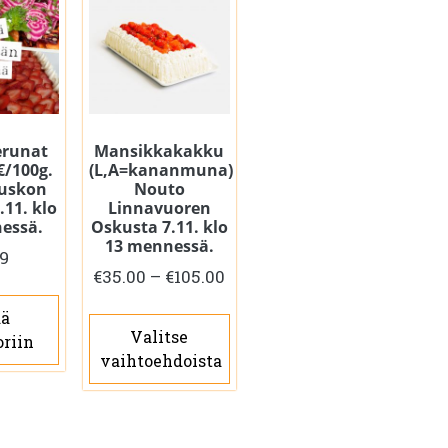
runat
Mansikkakakku
9€/100g.
(L,A=kananmuna)
uskon
Nouto
.11. klo
Linnavuoren
essä.
Oskusta 7.11. klo
13 mennessä.
29
Hintaluokka:
€
35.00
–
€
105.00
€35.00
Tällä
ää
-
Valitse
tuotteella
oriin
€105.00
vaihtoehdoista
on
useampi
muunnelma.