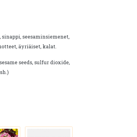
i, sinappi, seesaminsiemenet,
uotteet, äyriäiset, kalat.
sesame seeds, sulfur dioxide,
sh.)