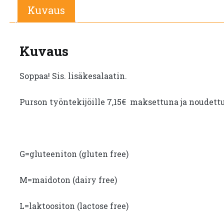
Kuvaus
Kuvaus
Soppaa! Sis. lisäkesalaatin.
Purson työntekijöille 7,15€ maksettuna ja noudett
G=gluteeniton (gluten free)
M=maidoton (dairy free)
L=laktoositon (lactose free)