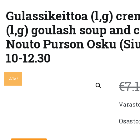
Gulassikeittoa (l,g) cr
(l,g) goulash soup and 
Nouto Purson Osku (Siur
10-12.30
Ale!
€
7.
Varast
Osasto