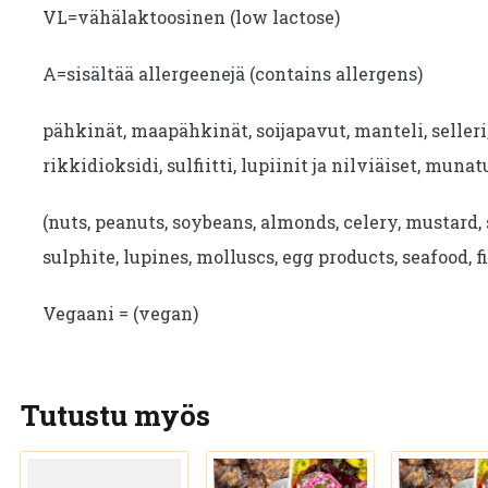
VL=vähälaktoosinen (low lactose)
A=sisältää allergeenejä (contains allergens)
pähkinät, maapähkinät, soijapavut, manteli, seller
rikkidioksidi, sulfiitti, lupiinit ja nilviäiset, munat
(nuts, peanuts, soybeans, almonds, celery, mustard, 
sulphite, lupines, molluscs, egg products, seafood, fi
Vegaani = (vegan)
Tutustu myös