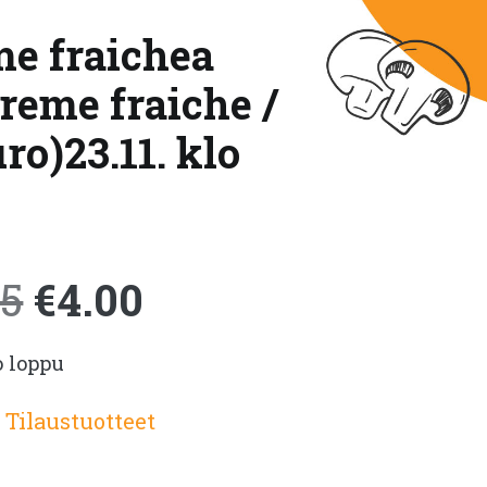
eme fraichea
creme fraiche /
o)23.11. klo
Alkuperäinen
Nykyinen
15
€
4.00
o loppu
hinta
hinta
:
Tilaustuotteet
oli:
on: