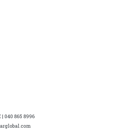
Voit
tehdä
valinnat
tuotteen
sivulla.
| 040 865 8996
marglobal.com