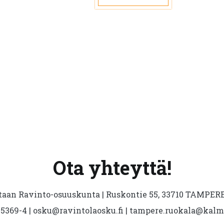
muunnelma.
Voit
tehdä
valinnat
tuotteen
sivulla.
Ota yhteyttä!
aan Ravinto-osuuskunta | Ruskontie 55, 33710 TAMPERE 
5369-4 | osku@ravintolaosku.fi | tampere.ruokala@kal