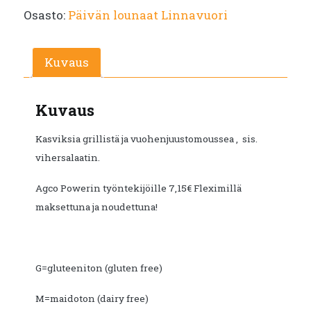
Osasto:
Päivän lounaat Linnavuori
oli:
on:
€10.25.
€5.60.
Kuvaus
Kuvaus
Kasviksia grillistä ja vuohenjuustomoussea , sis.
vihersalaatin.
Agco Powerin työntekijöille 7,15€ Fleximillä
maksettuna ja noudettuna!
G=gluteeniton (gluten free)
M=maidoton (dairy free)