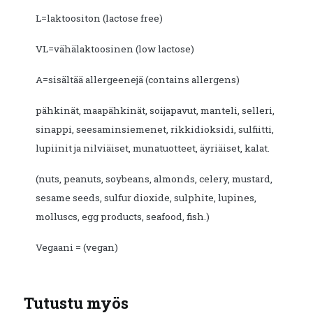
L=laktoositon (lactose free)
VL=vähälaktoosinen (low lactose)
A=sisältää allergeenejä (contains allergens)
pähkinät, maapähkinät, soijapavut, manteli, selleri,
sinappi, seesaminsiemenet, rikkidioksidi, sulfiitti,
lupiinit ja nilviäiset, munatuotteet, äyriäiset, kalat.
(nuts, peanuts, soybeans, almonds, celery, mustard,
sesame seeds, sulfur dioxide, sulphite, lupines,
molluscs, egg products, seafood, fish.)
Vegaani = (vegan)
Tutustu myös