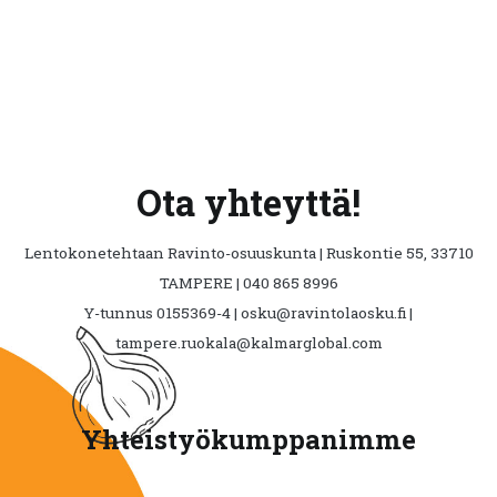
Ota yhteyttä!
Lentokonetehtaan Ravinto-osuuskunta | Ruskontie 55, 33710
TAMPERE | 040 865 8996
Y-tunnus 0155369-4 | osku@ravintolaosku.fi |
tampere.ruokala@kalmarglobal.com
Yhteistyökumppanimme