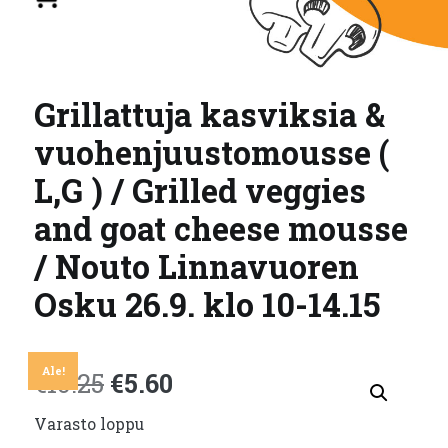
Grillattuja kasviksia &
vuohenjuustomousse (
L,G ) / Grilled veggies
and goat cheese mousse
/ Nouto Linnavuoren
Osku 26.9. klo 10-14.15
Ale!
Alkuperäinen
Nykyinen
€
10.25
€
5.60
Varasto loppu
hinta
hinta