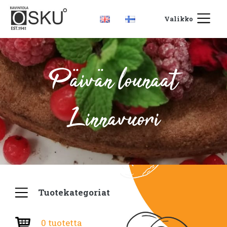
Valikko
Päivän lounaat
Linnavuori
Tuotekategoriat
0 tuotetta