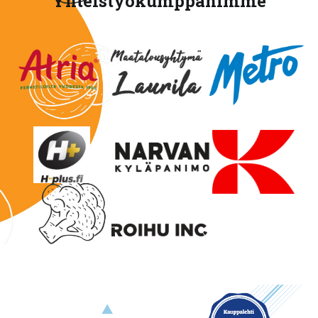
Yhteistyökumppanimme