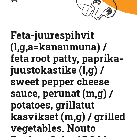
Feta-juurespihvit
(l,g,a=kananmuna) /
feta root patty, paprika-
juustokastike (l,g) /
sweet pepper cheese
sauce, perunat (m,g) /
potatoes, grillatut
kasvikset (m,g) / grilled
vegetables. Nouto