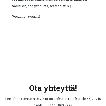
molluscs, egg products, seafood, fish.)
Vegaani = (vegan)
Ota yhteyttä!
Lentokonetehtaan Ravinto-osuuskunta | Ruskontie 55, 33710
TAMPERE | 040 865 8996