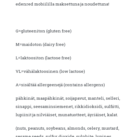
edenred mobiililla maksettuna ja noudettuna!
G=gluteeniton (gluten free)
M=maidoton (dairy free)
L=laktoositon (lactose free)
VL=vähälaktoosinen (low lactose)
A=sisältää allergeenejä (contains allergens)
pähkinät, maapähkinät, soijapavut, manteli, selleri,
sinappi, seesaminsiemenet, rikkidioksidi, sulfiitti,
lupiinit ja nilviäiset, munatuotteet, äyriäiset, kalat.
(nuts, peanuts, soybeans, almonds, celery, mustard,
sesame seeds, sulfur dioxide, sulphite, lupines,