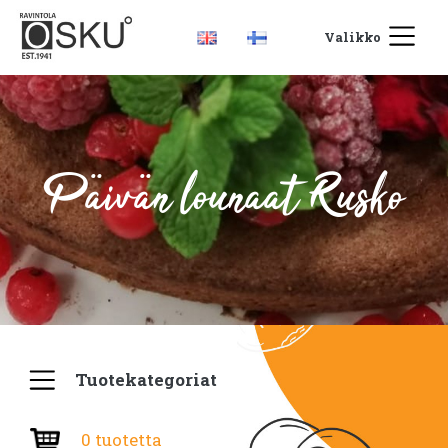
Valikko
Päivän lounaat Rusko
Tuotekategoriat
0 tuotetta