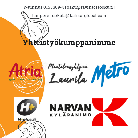
Y-tunnus 0155369-4 | osku@ravintolaosku.fi |
tampere.ruokala@kalmarglobal.com
Yhteistyökumppanimme