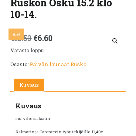
Ruskon Osku 15.2 klo
10-14.
Ale!
Alkuperäinen
Nykyinen
€
12.50
€
6.60
Varasto loppu
hinta
hinta
Osasto:
Päivän lounaat Rusko
oli:
on:
€12.50.
€6.60.
Kuvaus
Kuvaus
sis. vihersalaatin.
Kalmarin ja Cargotecin työntekijöille 11,40e