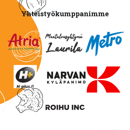
Yhteistyökumppanimme