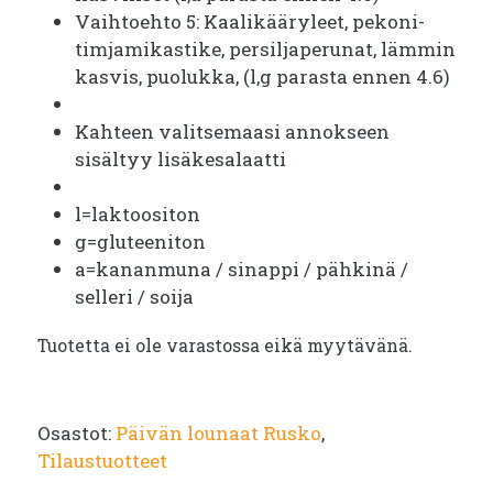
Vaihtoehto 5: Kaalikääryleet, pekoni-
timjamikastike, persiljaperunat, lämmin
kasvis, puolukka, (l,g parasta ennen 4.6)
Kahteen valitsemaasi annokseen
sisältyy lisäkesalaatti
l=laktoositon
g=gluteeniton
a=kananmuna / sinappi / pähkinä /
selleri / soija
Tuotetta ei ole varastossa eikä myytävänä.
Osastot:
Päivän lounaat Rusko
,
Tilaustuotteet