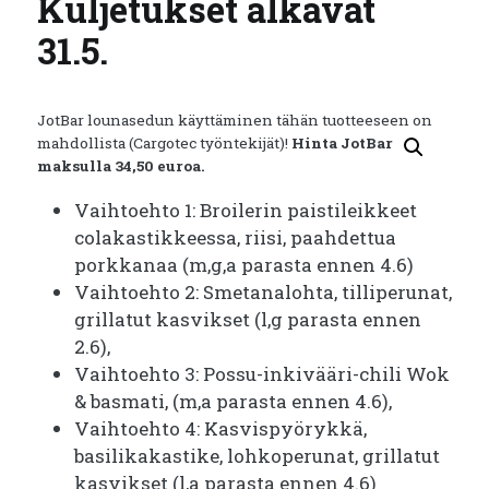
Kuljetukset alkavat
31.5.
JotBar lounasedun käyttäminen tähän tuotteeseen on
mahdollista (Cargotec työntekijät)!
Hinta JotBar
maksulla 34,50 euroa.
Vaihtoehto 1: Broilerin paistileikkeet
colakastikkeessa, riisi, paahdettua
porkkanaa (m,g,a parasta ennen 4.6)
Vaihtoehto 2: Smetanalohta, tilliperunat,
grillatut kasvikset (l,g parasta ennen
2.6),
Vaihtoehto 3: Possu-inkivääri-chili Wok
& basmati, (m,a parasta ennen 4.6),
Vaihtoehto 4: Kasvispyörykkä,
basilikakastike, lohkoperunat, grillatut
kasvikset (l,a parasta ennen 4.6)