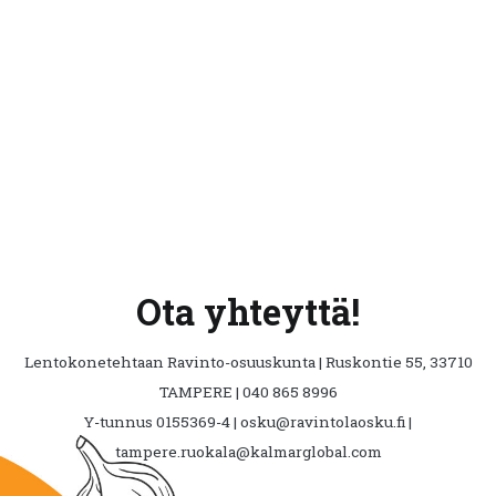
Ota yhteyttä!
Lentokonetehtaan Ravinto-osuuskunta | Ruskontie 55, 33710
TAMPERE | 040 865 8996
Y-tunnus 0155369-4 | osku@ravintolaosku.fi |
tampere.ruokala@kalmarglobal.com