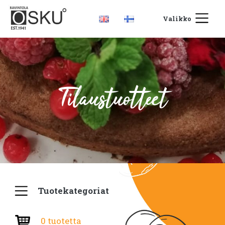
Valikko
Tilaustuotteet
Tuotekategoriat
0 tuotetta