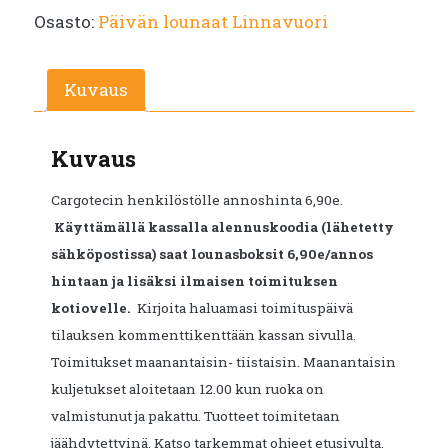
Osasto:
Päivän lounaat Linnavuori
Kuvaus
Kuvaus
Cargotecin henkilöstölle annoshinta 6,90e.
Käyttämällä kassalla alennuskoodia (lähetetty
sähköpostissa) saat lounasboksit 6,90e/annos
hintaan ja lisäksi ilmaisen toimituksen
kotiovelle.
Kirjoita haluamasi toimituspäivä
tilauksen kommenttikenttään kassan sivulla.
Toimitukset maanantaisin- tiistaisin. Maanantaisin
kuljetukset aloitetaan 12.00 kun ruoka on
valmistunut ja pakattu. Tuotteet toimitetaan
jäähdytettyinä. Katso tarkemmat ohjeet etusivulta.