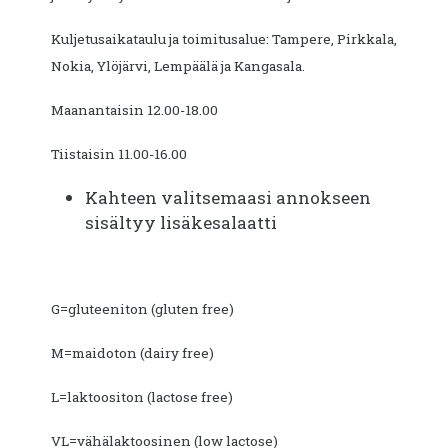
Kuljetusaikataulu ja toimitusalue: Tampere, Pirkkala,
Nokia, Ylöjärvi, Lempäälä ja Kangasala.
Maanantaisin 12.00-18.00
Tiistaisin 11.00-16.00
Kahteen valitsemaasi annokseen
sisältyy lisäkesalaatti
G=gluteeniton (gluten free)
M=maidoton (dairy free)
L=laktoositon (lactose free)
VL=vähälaktoosinen (low lactose)