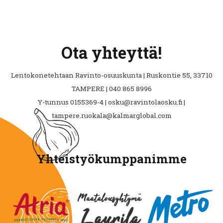
Ota yhteyttä!
Lentokonetehtaan Ravinto-osuuskunta | Ruskontie 55, 33710
TAMPERE | 040 865 8996
Y-tunnus 0155369-4 | osku@ravintolaosku.fi |
tampere.ruokala@kalmarglobal.com
Yhteistyökumppanimme