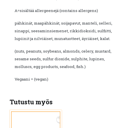
A=sisältää allergeenejä (contains allergens)
pähkinät, maapähkinät, soijapavut, manteli, selleri,
sinappi, seesaminsiemenet, rikkidioksidi, sulfiitti,
lupiinit ja nilviäiset, munatuotteet, äyriäiset, kalat.
(nuts, peanuts, soybeans, almonds, celery, mustard,
sesame seeds, sulfur dioxide, sulphite, lupines,
molluscs, egg products, seafood, fish.)
Vegaani = (vegan)
Tutustu myös