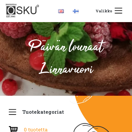
Valikko
Päivän lounaat
Linnavuori
Tuotekategoriat
0 tuotetta