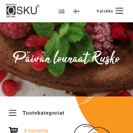
Valikko
Päivän lounaat Rusko
Tuotekategoriat
0 tuotetta