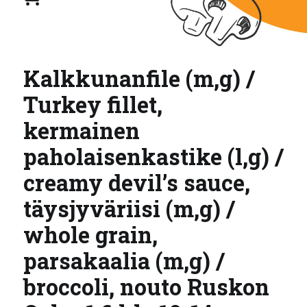
Kalkkunanfile (m,g) /
Turkey fillet,
kermainen
paholaisenkastike (l,g) /
creamy devil’s sauce,
täysjyväriisi (m,g) /
whole grain,
parsakaalia (m,g) /
broccoli, nouto Ruskon