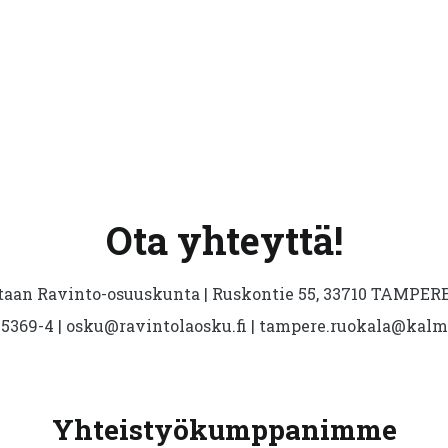
Ota yhteyttä!
aan Ravinto-osuuskunta | Ruskontie 55, 33710 TAMPERE 
5369-4 | osku@ravintolaosku.fi | tampere.ruokala@kal
Yhteistyökumppanimme