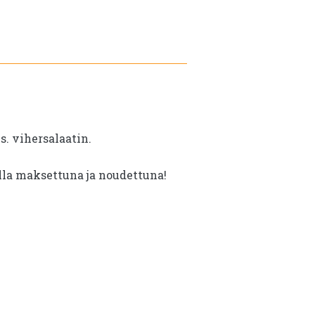
oli:
on:
€12.10.
€6.60.
. vihersalaatin.
illa maksettuna ja noudettuna!