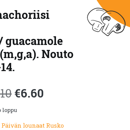
nachoriisi
 / guacamole
 (m,g,a). Nouto
14.
Alkuperäinen
Nykyinen
.10
€
6.60
o loppu
hinta
hinta
:
Päivän lounaat Rusko