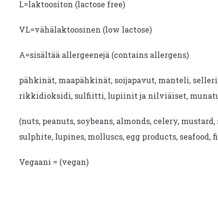
L=laktoositon (lactose free)
VL=vähälaktoosinen (low lactose)
A=sisältää allergeenejä (contains allergens)
pähkinät, maapähkinät, soijapavut, manteli, seller
rikkidioksidi, sulfiitti, lupiinit ja nilviäiset, munat
(nuts, peanuts, soybeans, almonds, celery, mustard, 
sulphite, lupines, molluscs, egg products, seafood, fi
Vegaani = (vegan)