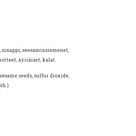
i, sinappi, seesaminsiemenet,
uotteet, äyriäiset, kalat.
sesame seeds, sulfur dioxide,
sh.)