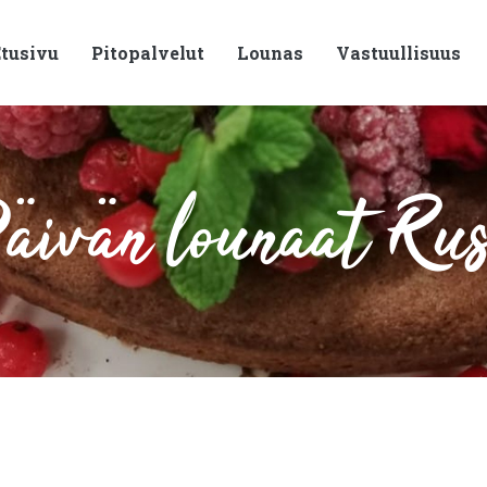
tusivu
Pitopalvelut
Lounas
Vastuullisuus
ivän lounaat Ru