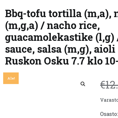
Bbq-tofu tortilla (m,a), 
(m,g,a) / nacho rice,
guacamolekastike (l,g)
sauce, salsa (m,g), aioli
Ruskon Osku 7.7 klo 10-
Ale!
€
12
Varast
Osasto