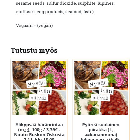
sesame seeds, sulfur dioxide, sulphite, lupines,
molluscs, egg products, seafood, fish.)
Vegaani = (vegan)
Tutustu myös
Ylikypsää häränrintaa
Pyöreä suolainen
(m,g), 100g / 3,39€ .
piirakka (L,
Nouto Ruskon Oskusta
a=kananmuna)
7.11. klo 13.00
foliovuoassa (halk.