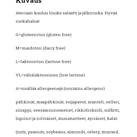
Kuvaus
Ateriaan kuuluu lisuke salaatti ja jälkiruoka. Hyvää
ruokahalua!
G=gluteeniton (gluten free)
M=maidoton (dairy free)
L=laktoositon (lactose free)
VL=vähälaktoosinen (low lactose)
A=sisältää allergeenejä (contains allergens)
pähkinät, maapähkinät, soijapavut, manteli, selleri,
sinappi, seesaminsiemenet, rikkidioksidi, sulfiitti,
lupiinit ja nilviäiset, munatuotteet, äyriäiset, kalat.
(nuts, peanuts, soybeans, almonds, celery, mustard,