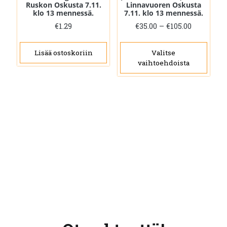
Ruskon Oskusta 7.11.
Linnavuoren Oskusta
klo 13 mennessä.
7.11. klo 13 mennessä.
Hintaluo
€
1.29
€
35.00
–
€
105.00
€35.00
Täll
-
tuot
Lisää ostoskoriin
Valitse
€105.00
vaihtoehdoista
on
use
muu
Voit
tehd
vali
tuot
sivul