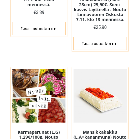
mennessä.
23cm) 25,90€. Sieni-
kasvis täytteellä . Nouto
€
3.39
Linnavuoren Oskusta
7.11. klo 13 mennessä.
€
25.90
Lisää ostoskoriin
Lisää ostoskoriin
Kermaperunat (L,G)
Mansikkakakku
1,29€/100g. Nouto
(L,A=kananmuna) Nouto