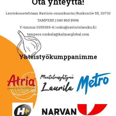
Ota yhteyttä!
Lentokonetehtaan Ravinto-osuuskunta | Ruskontie 55, 33710
TAMPERE | 040 865 8996
Y-tunnus 0155369-4 | osku@ravintolaosku.fi |
tampere.ruokala@kalmarglobal.com
Yhteistyökumppanimme