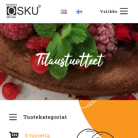
Valikko
Tilaustuotteet
Tuotekategoriat
0 tuotetta