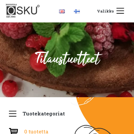
Valikko
Tilaustuotteet
Tuotekategoriat
0 tuotetta