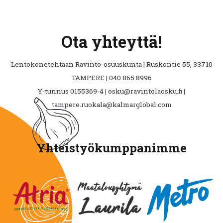
Ota yhteyttä!
Lentokonetehtaan Ravinto-osuuskunta | Ruskontie 55, 33710
TAMPERE | 040 865 8996
Y-tunnus 0155369-4 | osku@ravintolaosku.fi |
tampere.ruokala@kalmarglobal.com
Yhteistyökumppanimme