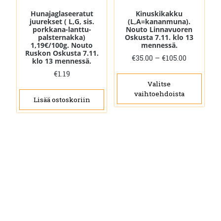
Hunajaglaseeratut
Kinuskikakku
juurekset ( L,G, sis.
(L,A=kananmuna).
porkkana-lanttu-
Nouto Linnavuoren
palsternakka)
Oskusta 7.11. klo 13
1,19€/100g. Nouto
mennessä.
Ruskon Oskusta 7.11.
Hintaluo
€
35.00
–
€
105.00
klo 13 mennessä.
€35.00
Täll
€
1.19
-
tuot
Valitse
€105.00
vaihtoehdoista
on
Lisää ostoskoriin
use
muu
Voit
tehd
vali
tuot
sivul