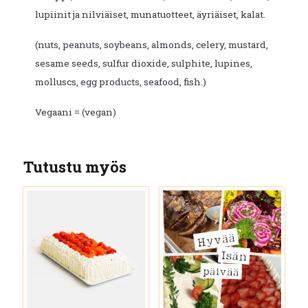
lupiinit ja nilviäiset, munatuotteet, äyriäiset, kalat.
(nuts, peanuts, soybeans, almonds, celery, mustard,
sesame seeds, sulfur dioxide, sulphite, lupines,
molluscs, egg products, seafood, fish.)
Vegaani = (vegan)
Tutustu myös