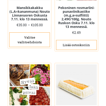
Mansikkakakku
Pekoninen rosmariini-
(L,A=kananmuna) Nouto
punaviinikastike
Linnavuoren Oskusta
(m,g,a=sulfiitti)
7.11. klo 13 mennessä.
2,49€/100g. Nouto
Ruskon Osku 7.11. klo
Hintaluokka:
€
35.00
–
€
105.00
13 mennessä.
€35.00
Tällä
€
2.49
-
tuotteella
Valitse
€105.00
vaihtoehdoista
on
Lisää ostoskoriin
useampi
muunnelma.
Voit
tehdä
valinnat
tuotteen
sivulla.