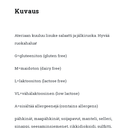
Kuvaus
Ateriaan kuuluu lisuke salaatti ja jälkiruoka. Hyvää
ruokahalua!
G=gluteeniton (gluten free)
M=maidoton (dairy free)
L=laktoositon (lactose free)
VL=vähälaktoosinen (low lactose)
A=sisältää allergeenejä (contains allergens)
pähkinät, maapähkinät, soijapavut, manteli, selleri,
sinappi, seesaminsiemenet, rikkidioksidi, sulfiitti,