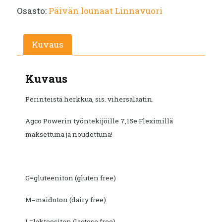
Osasto:
Päivän lounaat Linnavuori
Kuvaus
Kuvaus
Perinteistä herkkua, sis. vihersalaatin.
Agco Powerin työntekijöille 7,15e Fleximillä
maksettuna ja noudettuna!
G=gluteeniton (gluten free)
M=maidoton (dairy free)
L=laktoositon (lactose free)