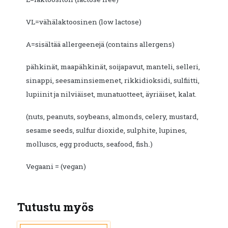
VL=vähälaktoosinen (low lactose)
A=sisältää allergeenejä (contains allergens)
pähkinät, maapähkinät, soijapavut, manteli, selleri,
sinappi, seesaminsiemenet, rikkidioksidi, sulfiitti,
lupiinit ja nilviäiset, munatuotteet, äyriäiset, kalat.
(nuts, peanuts, soybeans, almonds, celery, mustard,
sesame seeds, sulfur dioxide, sulphite, lupines,
molluscs, egg products, seafood, fish.)
Vegaani = (vegan)
Tutustu myös