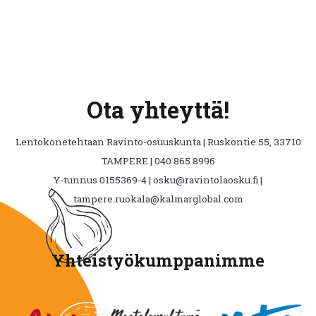
Ota yhteyttä!
Lentokonetehtaan Ravinto-osuuskunta | Ruskontie 55, 33710
TAMPERE | 040 865 8996
Y-tunnus 0155369-4 | osku@ravintolaosku.fi |
tampere.ruokala@kalmarglobal.com
Yhteistyökumppanimme