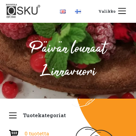
Valikko
Päivän lounaat
Linnavuori
Tuotekategoriat
0 tuotetta