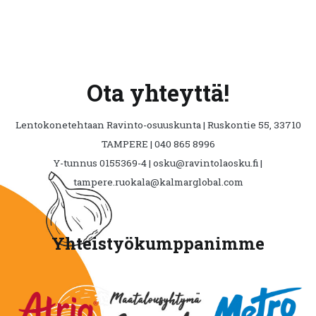
Ota yhteyttä!
Lentokonetehtaan Ravinto-osuuskunta | Ruskontie 55, 33710
TAMPERE | 040 865 8996
Y-tunnus 0155369-4 | osku@ravintolaosku.fi |
tampere.ruokala@kalmarglobal.com
Yhteistyökumppanimme