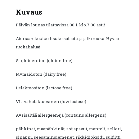
Kuvaus
Päivän lounas tilattavissa 30.1. klo.7.00 asti!
Ateriaan kuuluu lisuke salaatti ja jälkiruoka. Hyvää
ruokahalua!
G=gluteeniton (gluten free)
M=maidoton (dairy free)
L=laktoositon (lactose free)
VL=vähälaktoosinen (low lactose)
A=sisältää allergeenejä (contains allergens)
pähkinät, maapähkinät, soijapavut, manteli, selleri,
sinappi, seesaminsiemenet, rikkidioksidi, sulfiitti,