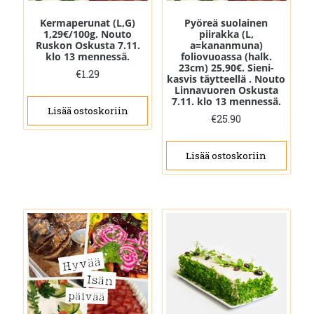
Kermaperunat (L,G)
Pyöreä suolainen
1,29€/100g. Nouto
piirakka (L,
Ruskon Oskusta 7.11.
a=kananmuna)
klo 13 mennessä.
foliovuoassa (halk.
23cm) 25,90€. Sieni-
€
1.29
kasvis täytteellä . Nouto
Linnavuoren Oskusta
7.11. klo 13 mennessä.
Lisää ostoskoriin
€
25.90
Lisää ostoskoriin