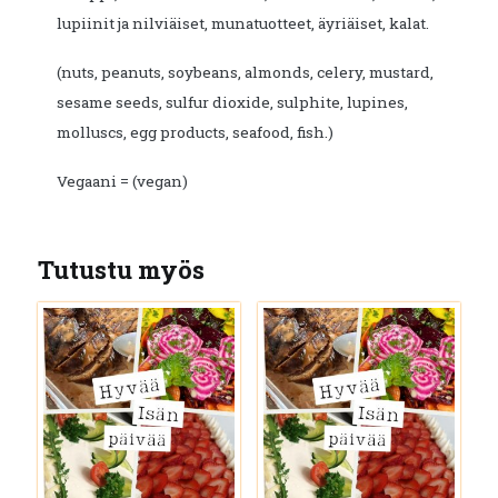
lupiinit ja nilviäiset, munatuotteet, äyriäiset, kalat.
(nuts, peanuts, soybeans, almonds, celery, mustard,
sesame seeds, sulfur dioxide, sulphite, lupines,
molluscs, egg products, seafood, fish.)
Vegaani = (vegan)
Tutustu myös