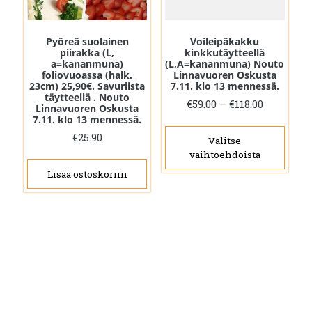
Pyöreä suolainen
Voileipäkakku
piirakka (L,
kinkkutäytteellä
a=kananmuna)
(L,A=kananmuna) Nouto
foliovuoassa (halk.
Linnavuoren Oskusta
23cm) 25,90€. Savuriista
7.11. klo 13 mennessä.
täytteellä . Nouto
Hintaluo
€
59.00
–
€
118.00
Linnavuoren Oskusta
€59.00
7.11. klo 13 mennessä.
Täll
-
€
25.90
tuot
Valitse
€118.00
vaihtoehdoista
on
Lisää ostoskoriin
use
muu
Voit
tehd
vali
tuot
sivul