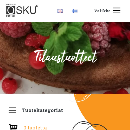
Valikko
Tilaustuotteet
Tuotekategoriat
0 tuotetta