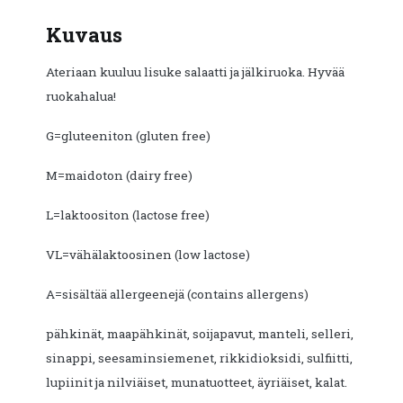
Kuvaus
Ateriaan kuuluu lisuke salaatti ja jälkiruoka. Hyvää
ruokahalua!
G=gluteeniton (gluten free)
M=maidoton (dairy free)
L=laktoositon (lactose free)
VL=vähälaktoosinen (low lactose)
A=sisältää allergeenejä (contains allergens)
pähkinät, maapähkinät, soijapavut, manteli, selleri,
sinappi, seesaminsiemenet, rikkidioksidi, sulfiitti,
lupiinit ja nilviäiset, munatuotteet, äyriäiset, kalat.