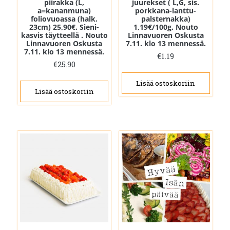
piirakka (L,
juurekset ( L,G, sis.
a=kananmuna)
porkkana-lanttu-
foliovuoassa (halk.
palsternakka)
23cm) 25,90€. Sieni-
1,19€/100g. Nouto
kasvis täytteellä . Nouto
Linnavuoren Oskusta
Linnavuoren Oskusta
7.11. klo 13 mennessä.
7.11. klo 13 mennessä.
€
1.19
€
25.90
Lisää ostoskoriin
Lisää ostoskoriin