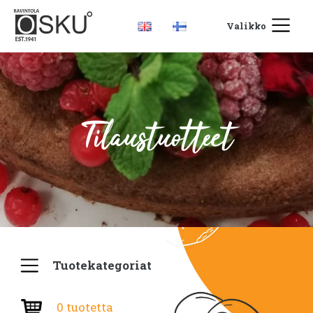
Valikko
Tilaustuotteet
Tuotekategoriat
0 tuotetta