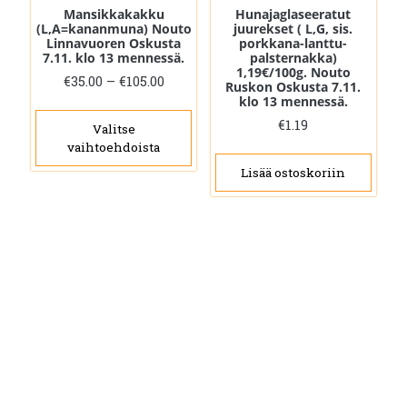
Mansikkakakku
Hunajaglaseeratut
(L,A=kananmuna) Nouto
juurekset ( L,G, sis.
Linnavuoren Oskusta
porkkana-lanttu-
7.11. klo 13 mennessä.
palsternakka)
1,19€/100g. Nouto
Hintaluokka:
€
35.00
–
€
105.00
Ruskon Oskusta 7.11.
€35.00
klo 13 mennessä.
Tällä
-
€
1.19
tuotteella
Valitse
€105.00
vaihtoehdoista
on
Lisää ostoskoriin
useampi
muunnelma.
Voit
tehdä
valinnat
tuotteen
sivulla.