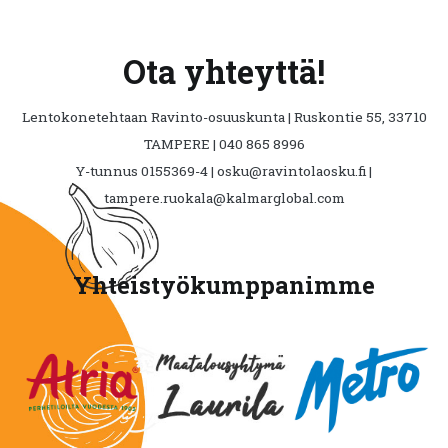
Ota yhteyttä!
Lentokonetehtaan Ravinto-osuuskunta | Ruskontie 55, 33710
TAMPERE | 040 865 8996
Y-tunnus 0155369-4 | osku@ravintolaosku.fi |
tampere.ruokala@kalmarglobal.com
Yhteistyökumppanimme