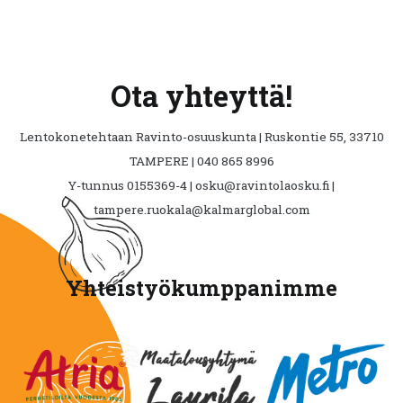
Ota yhteyttä!
Lentokonetehtaan Ravinto-osuuskunta | Ruskontie 55, 33710
TAMPERE | 040 865 8996
Y-tunnus 0155369-4 | osku@ravintolaosku.fi |
tampere.ruokala@kalmarglobal.com
Yhteistyökumppanimme