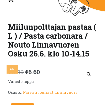
Miilunpolttajan pastaa (
L ) / Pasta carbonara /
Nouto Linnavuoren
Osku 26.6. klo 10-14.15
Ale!
Alkuperäinen
Nykyinen
€
12.10
€
6.60
Varasto loppu
hinta
hinta
Osasto:
Päivän lounaat Linnavuori
oli:
on: