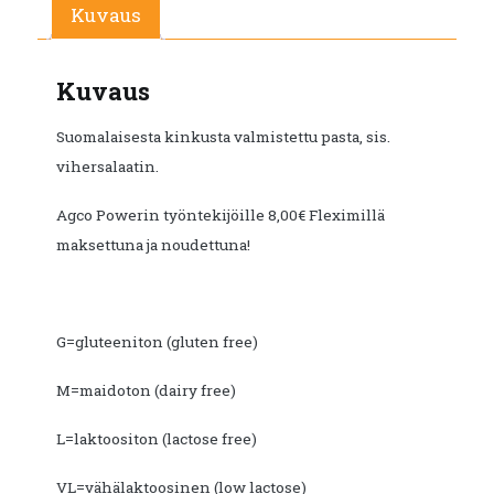
€12.10.
€6.60.
Kuvaus
Kuvaus
Suomalaisesta kinkusta valmistettu pasta, sis.
vihersalaatin.
Agco Powerin työntekijöille 8,00€ Fleximillä
maksettuna ja noudettuna!
G=gluteeniton (gluten free)
M=maidoton (dairy free)
L=laktoositon (lactose free)
VL=vähälaktoosinen (low lactose)