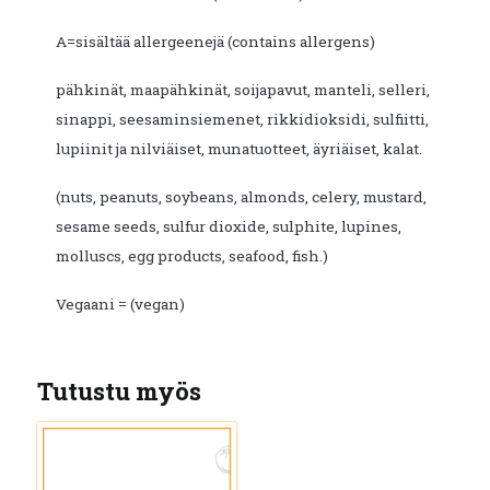
A=sisältää allergeenejä (contains allergens)
pähkinät, maapähkinät, soijapavut, manteli, selleri,
sinappi, seesaminsiemenet, rikkidioksidi, sulfiitti,
lupiinit ja nilviäiset, munatuotteet, äyriäiset, kalat.
(nuts, peanuts, soybeans, almonds, celery, mustard,
sesame seeds, sulfur dioxide, sulphite, lupines,
molluscs, egg products, seafood, fish.)
Vegaani = (vegan)
Tutustu myös