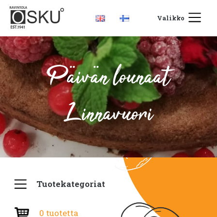
Valikko
Päivän lounaat
Linnavuori
Tuotekategoriat
0 tuotetta