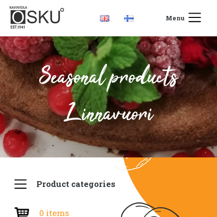
Menu
Seasonal products
Linnavuori
Product categories
0 items