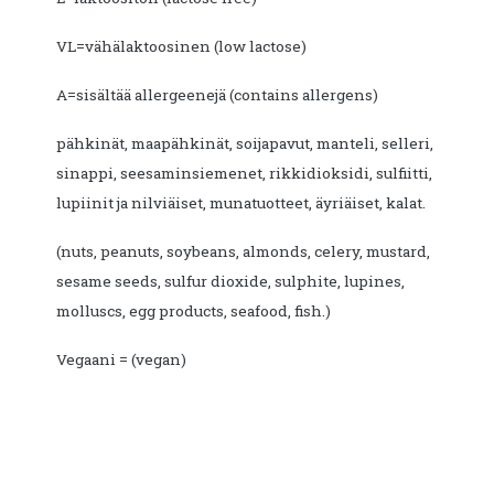
VL=vähälaktoosinen (low lactose)
A=sisältää allergeenejä (contains allergens)
pähkinät, maapähkinät, soijapavut, manteli, selleri,
sinappi, seesaminsiemenet, rikkidioksidi, sulfiitti,
lupiinit ja nilviäiset, munatuotteet, äyriäiset, kalat.
(nuts, peanuts, soybeans, almonds, celery, mustard,
sesame seeds, sulfur dioxide, sulphite, lupines,
molluscs, egg products, seafood, fish.)
Vegaani = (vegan)